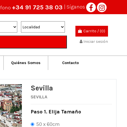
+34 91 725 38 03
| Síganos
éfono
Carrito
/
(0)
Iniciar sesión
Quiénes Somos
Contacto
Sevilla
SEVILLA
Paso 1. Elija Tamaño
50 x 60cm