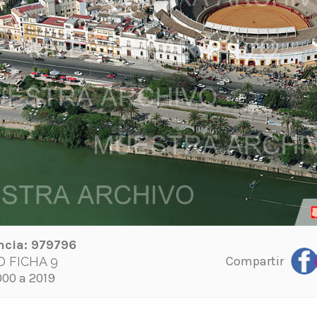
ncia:
979796
Compartir
D FICHA 9
00 a 2019