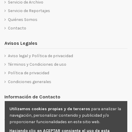
Servicio de Archivo
Servicio de Reportajes
Quiénes Somos
Contacto
Avisos Legales
Aviso legal y Política de privacidad
Términos y Condiciones de uso
Política de privacidad
Condiciones generales
Información de Contacto
a
Utilizamos cookies propias y de terceros
para analizar la
C/ Marqués de Monteagudo. 22, 3
Planta, 28028 Madrid.
navegación, personalizar contenido y publicidad y/o
+34 91 725 38 03
proporcionar funcionalidades en este sitio web.
paisajes@paisajesespanoles.es
Haciendo clic en ACEPTAR consiente el uso de esta