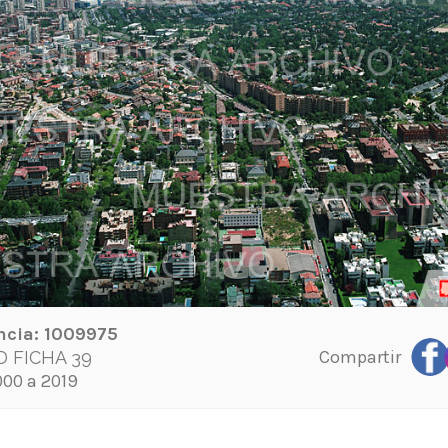
ncia:
1009975
Compartir
D FICHA 39
00 a 2019