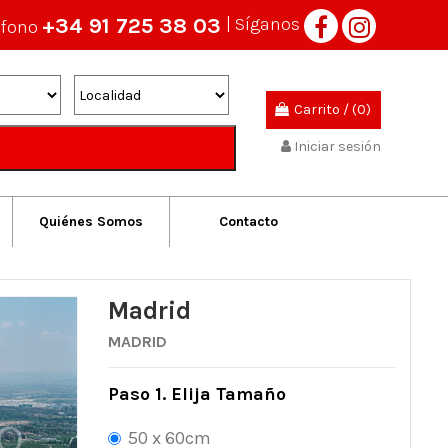
+34 91 725 38 03
| Síganos
éfono
Carrito
/
(0)
Iniciar sesión
Quiénes Somos
Contacto
Madrid
MADRID
Paso 1. Elija Tamaño
50 x 60cm