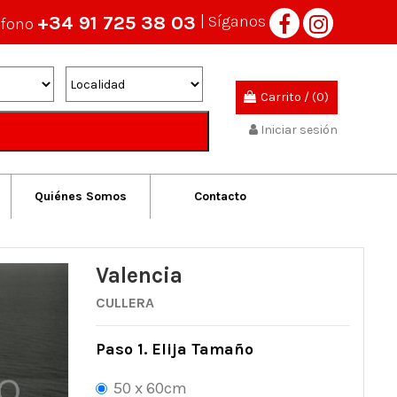
+34 91 725 38 03
| Síganos
éfono
Carrito
/
(0)
Iniciar sesión
Quiénes Somos
Contacto
Valencia
CULLERA
Paso 1. Elija Tamaño
50 x 60cm