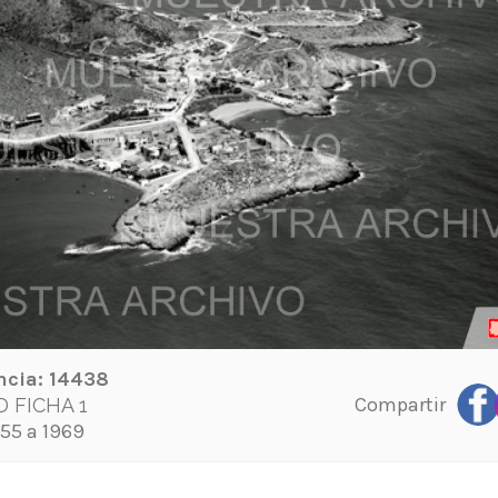
ncia:
14438
Compartir
 FICHA 1
55 a 1969