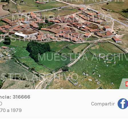
ncia:
316666
Compartir
D
70 a 1979