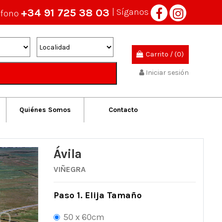
+34 91 725 38 03
| Síganos
éfono
Carrito
/
(0)
Iniciar sesión
Quiénes Somos
Contacto
Ávila
VIÑEGRA
Paso 1. Elija Tamaño
50 x 60cm