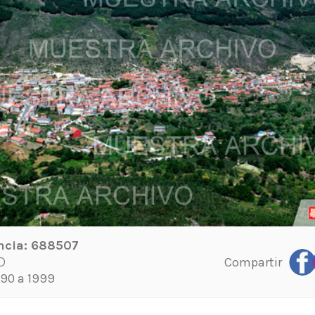
ncia:
688507
Compartir
D
90 a 1999