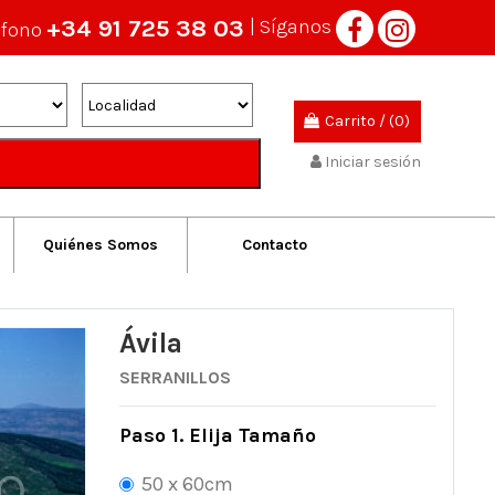
+34 91 725 38 03
| Síganos
éfono
Carrito
/
(0)
Iniciar sesión
Quiénes Somos
Contacto
Ávila
SERRANILLOS
Paso 1. Elija Tamaño
50 x 60cm