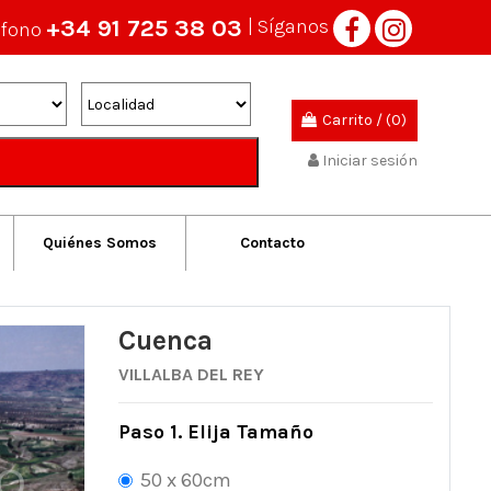
+34 91 725 38 03
| Síganos
éfono
Carrito
/
(0)
Iniciar sesión
Quiénes Somos
Contacto
Cuenca
VILLALBA DEL REY
Paso 1. Elija Tamaño
50 x 60cm