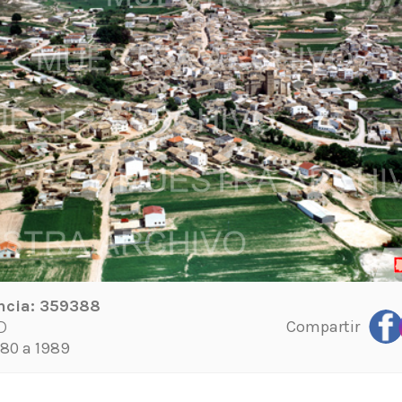
ncia:
359388
Compartir
D
80 a 1989