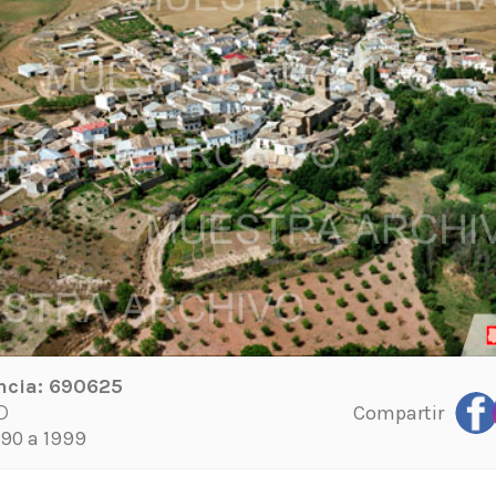
ncia:
690625
Compartir
D
90 a 1999