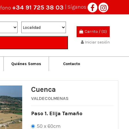
+34 91 725 38 03
| Síganos
éfono
Carrito
/
(0)
Iniciar sesión
Quiénes Somos
Contacto
Cuenca
VALDECOLMENAS
Paso 1. Elija Tamaño
50 x 60cm