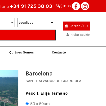
+34 91 725 38 03
| Síganos
éfono
Carrito
/
(0)
Iniciar sesión
Quiénes Somos
Contacto
Barcelona
SANT SALVADOR DE GUARDIOLA
Paso 1. Elija Tamaño
50 x 60cm