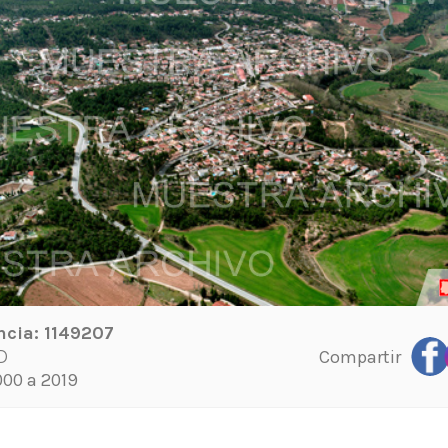
ncia:
1149207
Compartir
D
00 a 2019