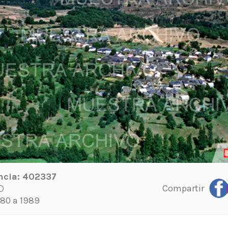
ncia:
402337
Compartir
D
80 a 1989