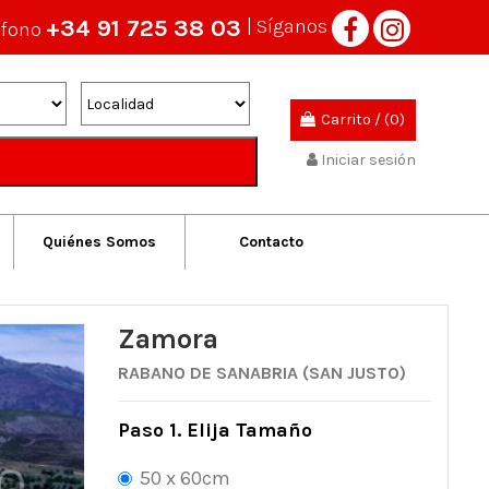
+34 91 725 38 03
| Síganos
éfono
Carrito
/
(0)
Iniciar sesión
Quiénes Somos
Contacto
Zamora
RABANO DE SANABRIA (SAN JUSTO)
Paso 1. Elija Tamaño
50 x 60cm