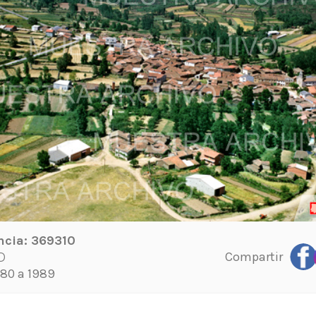
ncia:
369310
Compartir
D
80 a 1989