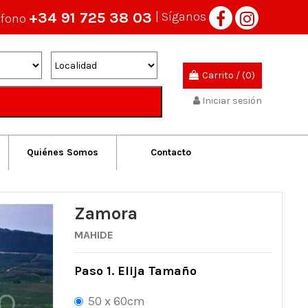
+34 91 725 38 03
| Síganos
éfono
Carrito
/
(0)
Iniciar sesión
Quiénes Somos
Contacto
Zamora
MAHIDE
Paso 1. Elija Tamaño
50 x 60cm