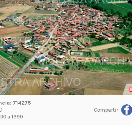
ncia:
714275
Compartir
D
90 a 1999