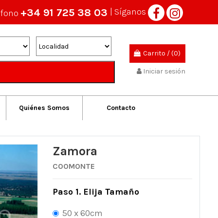
+34 91 725 38 03
| Síganos
éfono
Carrito
/
(0)
Iniciar sesión
Quiénes Somos
Contacto
Zamora
COOMONTE
Paso 1. Elija Tamaño
50 x 60cm