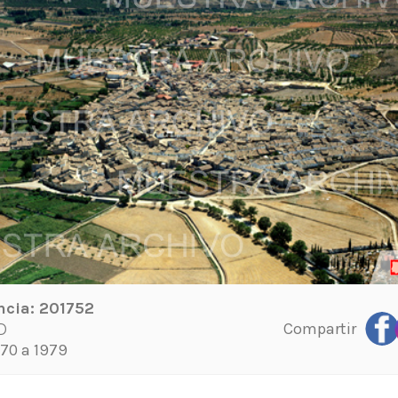
ncia:
201752
Compartir
D
70 a 1979