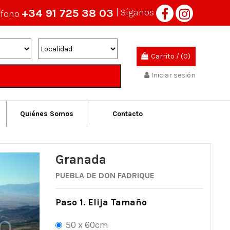
+34 91 725 38 03
| Síganos
éfono
Carrito
/
(0)
Iniciar sesión
Quiénes Somos
Contacto
Granada
PUEBLA DE DON FADRIQUE
Paso 1. Elija Tamaño
50 x 60cm