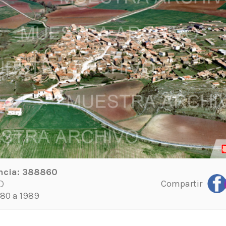
ncia:
388860
Compartir
D
80 a 1989