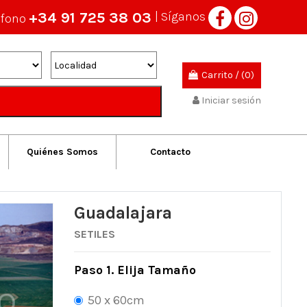
+34 91 725 38 03
| Síganos
éfono
Carrito
/
(0)
Iniciar sesión
Quiénes Somos
Contacto
Guadalajara
SETILES
Paso 1. Elija Tamaño
50 x 60cm