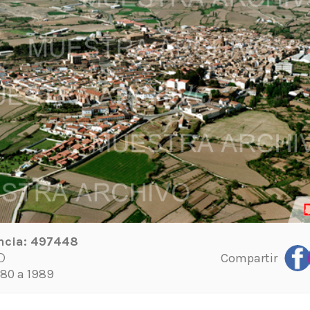
ncia:
497448
Compartir
D
80 a 1989