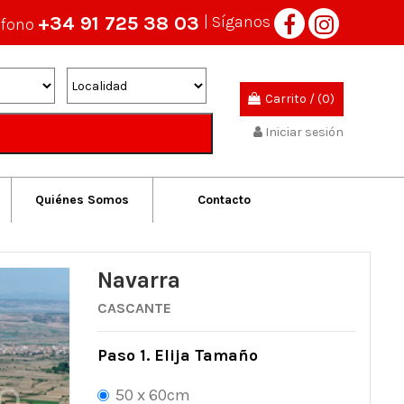
+34 91 725 38 03
| Síganos
éfono
Carrito
/
(0)
Iniciar sesión
Quiénes Somos
Contacto
Navarra
CASCANTE
Paso 1. Elija Tamaño
50 x 60cm