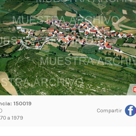
ncia:
150019
Compartir
D
70 a 1979