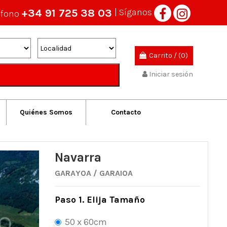
+34 91 725 38 03
| Síganos
éfono
Carrito
/
(0)
Iniciar sesión
Quiénes Somos
Contacto
Navarra
GARAYOA / GARAIOA
Paso 1. Elija Tamaño
50 x 60cm