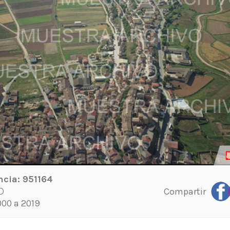
ncia:
951164
Compartir
D
00 a 2019