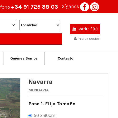
+34 91 725 38 03
| Síganos
éfono
Carrito
/
(0)
Iniciar sesión
Quiénes Somos
Contacto
Navarra
MENDAVIA
Paso 1. Elija Tamaño
50 x 60cm