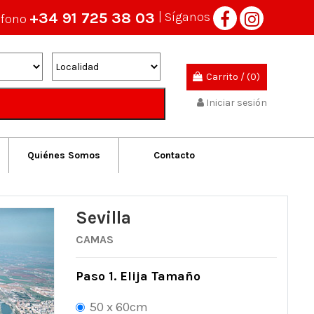
+34 91 725 38 03
| Síganos
éfono
Carrito
/
(0)
Iniciar sesión
Quiénes Somos
Contacto
Sevilla
CAMAS
Paso 1. Elija Tamaño
50 x 60cm