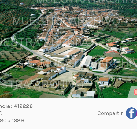
ncia:
412226
Compartir
D
80 a 1989