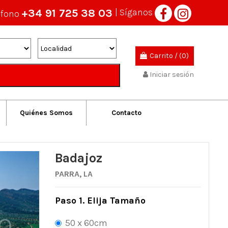
+34 91 725 38 03
| Síganos
éfono
Carrito
/
(0)
Iniciar sesión
Quiénes Somos
Contacto
Badajoz
PARRA, LA
Paso 1. Elija Tamaño
50 x 60cm