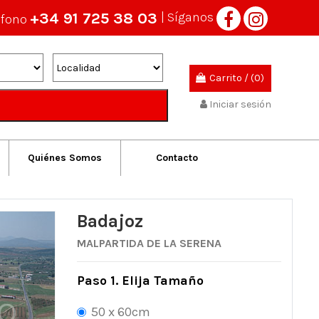
+34 91 725 38 03
| Síganos
éfono
Carrito
/
(0)
Iniciar sesión
Quiénes Somos
Contacto
Badajoz
MALPARTIDA DE LA SERENA
Paso 1. Elija Tamaño
50 x 60cm