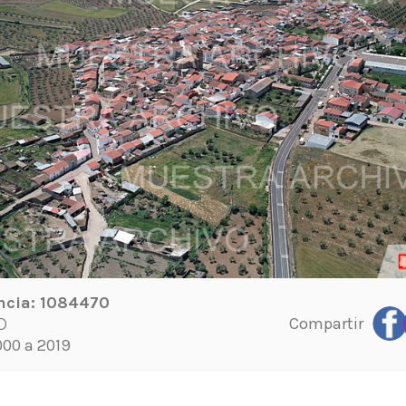
ncia:
1084470
Compartir
D
00 a 2019