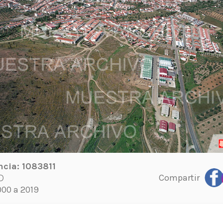
ncia:
1083811
Compartir
D
00 a 2019