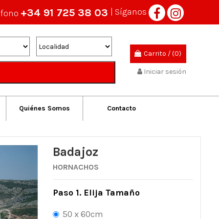
+34 91 725 38 03
| Síganos
éfono
Carrito
/
(0)
Iniciar sesión
Quiénes Somos
Contacto
Badajoz
HORNACHOS
Paso 1. Elija Tamaño
50 x 60cm