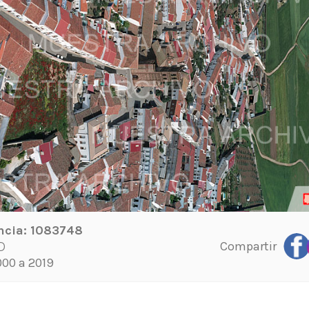
ncia:
1083748
Compartir
D
00 a 2019