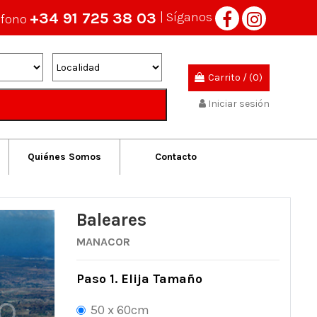
+34 91 725 38 03
| Síganos
éfono
Carrito
/
(0)
Iniciar sesión
Quiénes Somos
Contacto
Baleares
MANACOR
Paso 1. Elija Tamaño
50 x 60cm