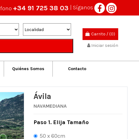
+34 91 725 38 03
| Síganos
éfono
Carrito
/
(0)
Iniciar sesión
Quiénes Somos
Contacto
Ávila
NAVAMEDIANA
Paso 1. Elija Tamaño
50 x 60cm