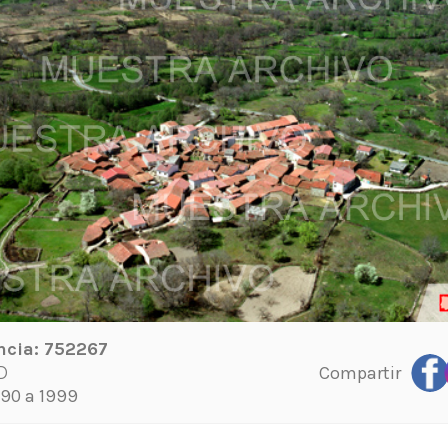
ncia:
752267
Compartir
D
90 a 1999