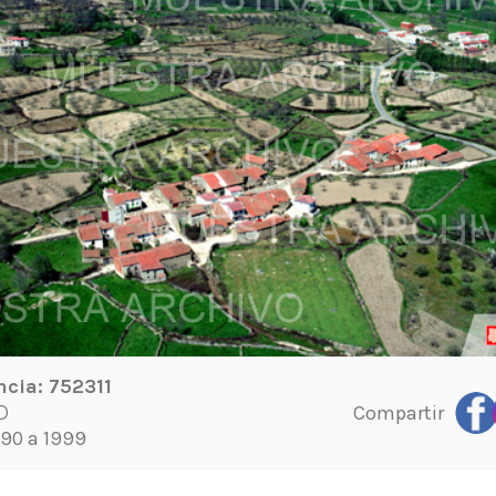
ncia:
752311
Compartir
D
90 a 1999