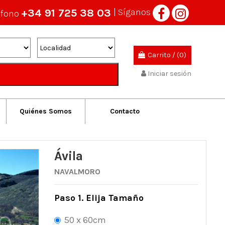
+34 91 725 38 03
| Síganos
éfono
Carrito
/
(0)
Iniciar sesión
Quiénes Somos
Contacto
Ávila
NAVALMORO
Paso 1. Elija Tamaño
50 x 60cm