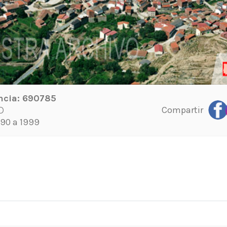
ncia:
690785
Compartir
D
90 a 1999