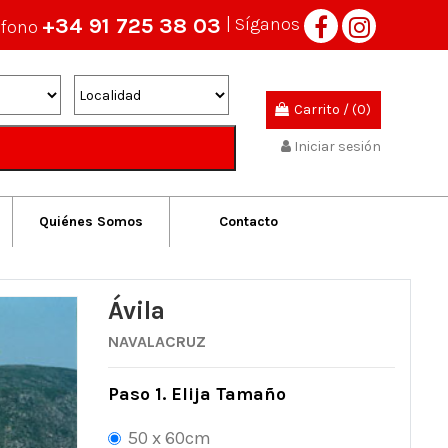
+34 91 725 38 03
| Síganos
éfono
Carrito
/
(0)
Iniciar sesión
Quiénes Somos
Contacto
Ávila
NAVALACRUZ
Paso 1. Elija Tamaño
50 x 60cm