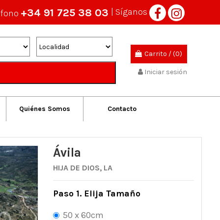
+34 91 725 38 03
| Síganos
éfono
Carrito
/
(0)
Iniciar sesión
Quiénes Somos
Contacto
Ávila
HIJA DE DIOS, LA
Paso 1. Elija Tamaño
50 x 60cm