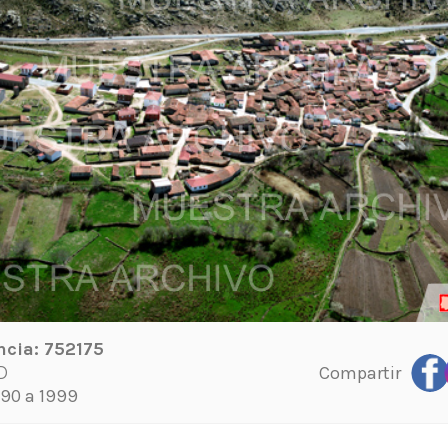
ncia:
752175
Compartir
D
90 a 1999