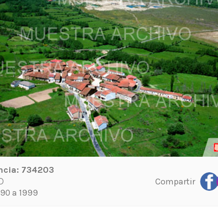
ncia:
734203
Compartir
D
90 a 1999