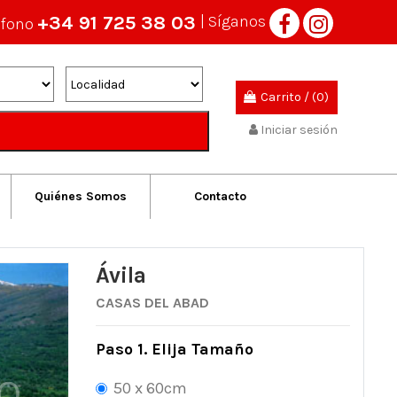
+34 91 725 38 03
| Síganos
éfono
Carrito
/
(0)
Iniciar sesión
Quiénes Somos
Contacto
Ávila
CASAS DEL ABAD
Paso 1. Elija Tamaño
50 x 60cm