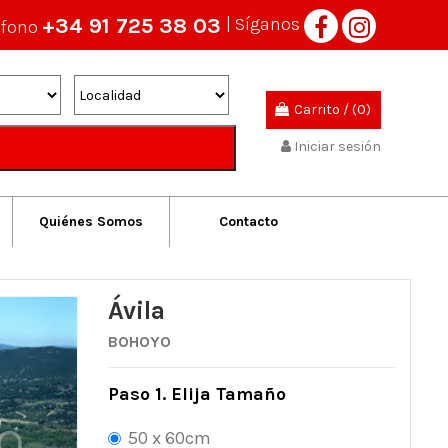
+34 91 725 38 03
| Síganos
éfono
Carrito
/
(0)
Iniciar sesión
Quiénes Somos
Contacto
Ávila
BOHOYO
Paso 1. Elija Tamaño
50 x 60cm