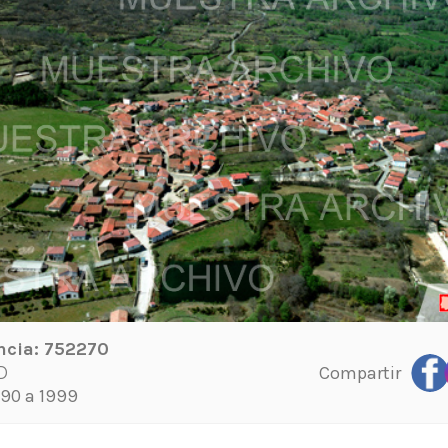
ncia:
752270
Compartir
D
90 a 1999