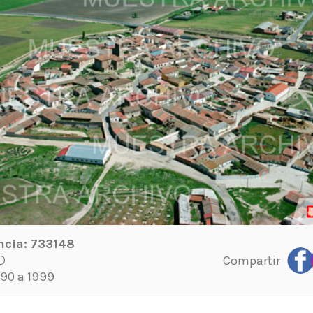
ncia:
733148
Compartir
D
90 a 1999