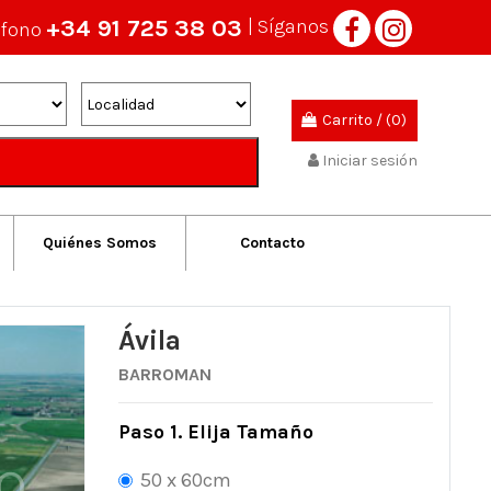
+34 91 725 38 03
| Síganos
éfono
Carrito
/
(0)
Iniciar sesión
Quiénes Somos
Contacto
Ávila
BARROMAN
Paso 1. Elija Tamaño
50 x 60cm