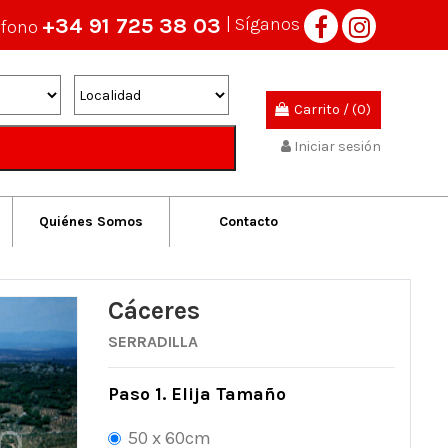
+34 91 725 38 03
| Síganos
éfono
Carrito
/
(0)
Iniciar sesión
Quiénes Somos
Contacto
Cáceres
SERRADILLA
Paso 1. Elija Tamaño
50 x 60cm