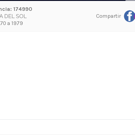
ncia:
174990
Compartir
A DEL SOL
70 a 1979