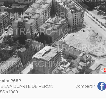
ncia:
2682
Compartir
E EVA DUARTE DE PERON
55 a 1969