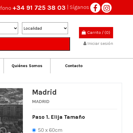
+34 91 725 38 03
| Síganos
éfono
Carrito
/
(0)
Iniciar sesión
Quiénes Somos
Contacto
Madrid
MADRID
Paso 1. Elija Tamaño
50 x 60cm