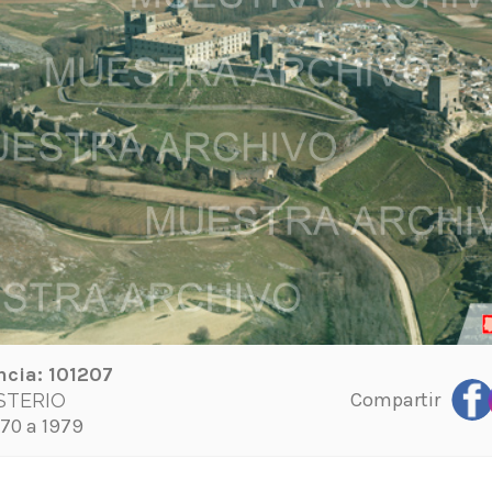
ncia:
101207
Compartir
TERIO
70 a 1979