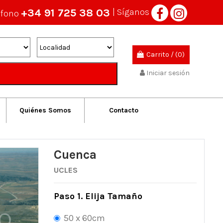
+34 91 725 38 03
| Síganos
éfono
Carrito
/
(0)
Iniciar sesión
Quiénes Somos
Contacto
Cuenca
UCLES
Paso 1. Elija Tamaño
50 x 60cm