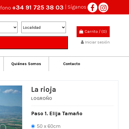
+34 91 725 38 03
| Síganos
éfono
Carrito
/
(0)
Iniciar sesión
Quiénes Somos
Contacto
La rioja
LOGROÑO
Paso 1. Elija Tamaño
50 x 60cm