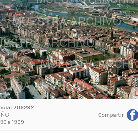
ncia:
706292
Compartir
OÑO
90 a 1999