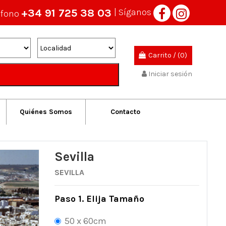
+34 91 725 38 03
| Síganos
éfono
Carrito
/
(0)
Iniciar sesión
Quiénes Somos
Contacto
Sevilla
SEVILLA
Paso 1. Elija Tamaño
50 x 60cm