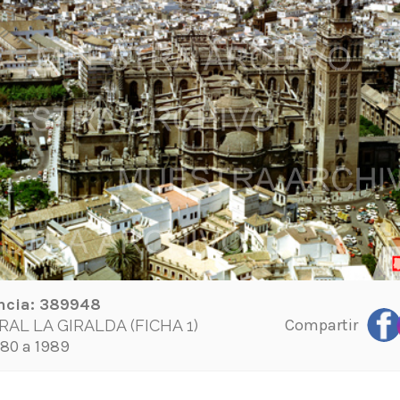
ncia:
389948
Compartir
AL LA GIRALDA (FICHA 1)
80 a 1989