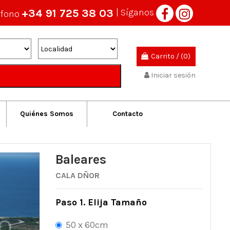
+34 91 725 38 03
| Síganos
éfono
Carrito
/
(0)
Iniciar sesión
Quiénes Somos
Contacto
Baleares
CALA DÑOR
Paso 1. Elija Tamaño
50 x 60cm