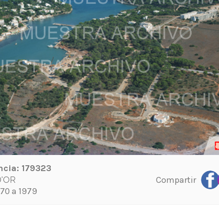
ncia:
179323
Compartir
D'OR
70 a 1979