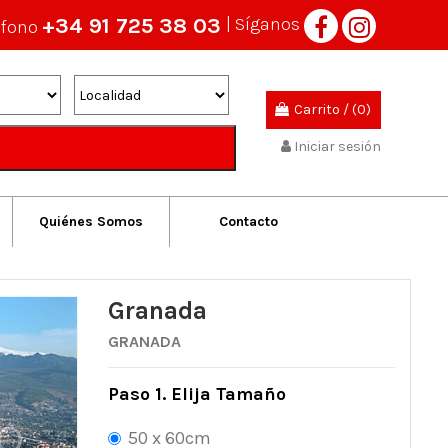
+34 91 725 38 03
| Síganos
éfono
Carrito
/
(0)
Iniciar sesión
Quiénes Somos
Contacto
Granada
GRANADA
Paso 1. Elija Tamaño
50 x 60cm