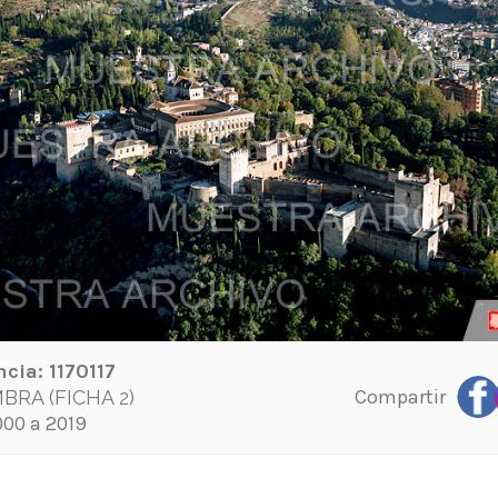
ncia:
1170117
Compartir
RA (FICHA 2)
00 a 2019