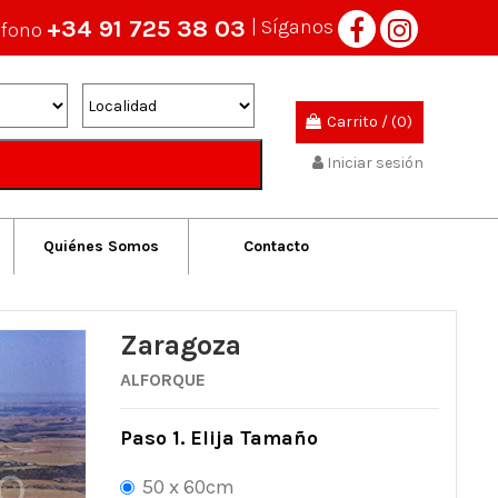
+34 91 725 38 03
| Síganos
éfono
Carrito
/
(0)
Iniciar sesión
Quiénes Somos
Contacto
Zaragoza
ALFORQUE
Paso 1. Elija Tamaño
50 x 60cm