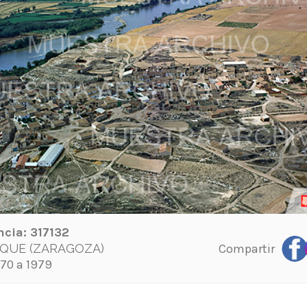
ncia:
317132
Compartir
QUE (ZARAGOZA)
70 a 1979